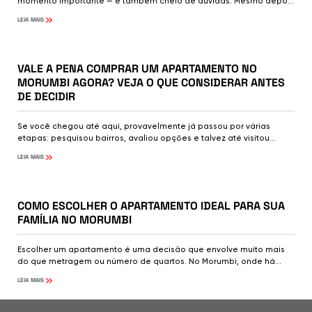
momento importante — e também cheio de dúvidas. Mesmo depois
de visitar imóveis, comparar opções e analisar localização, ainda
LEIA MAIS
surgem perguntas como: “Será que estou fazendo a escolha
certa?” Se você está neste momento, este checklist vai te ajudar.
1/7/2026
Vale a pena comprar um apartamento no Morumbi agora? Veja
MORANDO NO MORUMBI
VALE A PENA COMPRAR UM APARTAMENTO NO
MORUMBI AGORA? VEJA O QUE CONSIDERAR ANTES
DE DECIDIR
Se você chegou até aqui, provavelmente já passou por várias
etapas: pesquisou bairros, avaliou opções e talvez até visitou
alguns empreendimentos E agora está diante da pergunta mais
LEIA MAIS
importante: Vale a pena comprar um apartamento no Morumbi
agora ou esperar? A resposta não está apenas no mercado — está
1/7/2026
no seu momento. E neste conteúdo, você vai entender exatamente
Como escolher o apartamento ideal para sua família no Mor
como tomar essa decisão com mais clareza.
MORANDO NO MORUMBI
COMO ESCOLHER O APARTAMENTO IDEAL PARA SUA
FAMÍLIA NO MORUMBI
Escolher um apartamento é uma decisão que envolve muito mais
do que metragem ou número de quartos. No Morumbi, onde há
diversas opções, entender o seu momento de vida é essencial
LEIA MAIS
para fazer a melhor escolha.