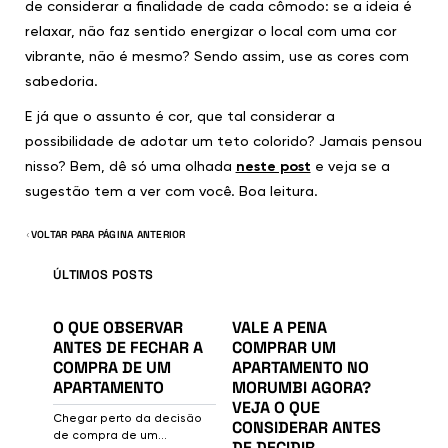
de considerar a finalidade de cada cômodo: se a ideia é
relaxar, não faz sentido energizar o local com uma cor
vibrante, não é mesmo? Sendo assim, use as cores com
sabedoria.
E já que o assunto é cor, que tal considerar a
possibilidade de adotar um teto colorido? Jamais pensou
nisso? Bem, dê só uma olhada
neste post
e veja se a
sugestão tem a ver com você. Boa leitura.
VOLTAR PARA PÁGINA ANTERIOR
ÚLTIMOS POSTS
26/6/2026
23/6/2026
MORANDO
O que observar antes de fechar a compra de um apart
Vale a pena comprar um aparta
MERCADO
NO
O QUE OBSERVAR
VALE A PENA
IMOBILIÁRIO
MORUMBI
ANTES DE FECHAR A
COMPRAR UM
COMPRA DE UM
APARTAMENTO NO
APARTAMENTO
MORUMBI AGORA?
VEJA O QUE
Chegar perto da decisão
CONSIDERAR ANTES
de compra de um
DE DECIDIR