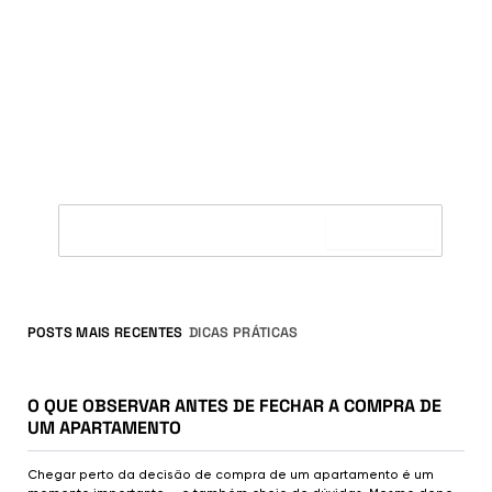
BLOG MARQUES
CONSTRUINDO CONHECIMENTO SOBRE O
MERCADO IMOBILIÁRIO
ASSINE A NEWSLETTER MARQUES
Inscreva-se na nossa newsletter e fique por dentro das
novidades da Marques.
Ao cadastrar concordo com os
termos de privacidade e
proteção de dados pessoais.
POSTS MAIS RECENTES
DICAS PRÁTICAS
1/7/2026
O que observar antes de fechar a compra de um apartamen
MERCADO IMOBILIÁRIO
O QUE OBSERVAR ANTES DE FECHAR A COMPRA DE
UM APARTAMENTO
Chegar perto da decisão de compra de um apartamento é um