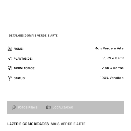
FICHA TÉCNICA
DETALHES DO
MAIS VERDE E ARTE
NOME:
Mais Verde e Arte
PLANTAS DE:
51, 69 e 87m²
DORMITÓRIOS:
2 ou 3 dorms
STATUS:
100% Vendido
GALERIA DE IMAGENS
MAIS VERDE E ARTE
NAVEGUE PELAS IMAGENS USANDO O MENU ABAIXO
FOTOS FINAIS
LOCALIZAÇÃO
LAZER E COMODIDADES
MAIS VERDE E ARTE