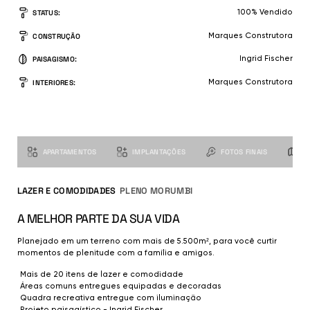
STATUS:
100% Vendido
CONSTRUÇÃO
Marques Construtora
PAISAGISMO:
Ingrid Fischer
INTERIORES:
Marques Construtora
GALERIA DE IMAGENS
PLENO MORUMBI
NAVEGUE PELAS IMAGENS USANDO O MENU ABAIXO
APARTAMENTOS
IMPLANTAÇÕES
FOTOS FINAIS
L
LAZER E COMODIDADES
PLENO MORUMBI
A MELHOR PARTE DA SUA VIDA
Planejado em um terreno com mais de 5.500m², para você curtir
momentos de plenitude com a família e amigos.
Mais de 20 itens de lazer e comodidade
Áreas comuns entregues equipadas e decoradas
Quadra recreativa entregue com iluminação