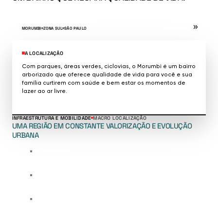
RUA NICOLA ROLLO, 201
SAIBA MAIS
MORUMBI
ZONA SUL
SÃO PAULO
A LOCALIZAÇÃO
Com parques, áreas verdes, ciclovias, o Morumbi é um bairro 
arborizado que oferece qualidade de vida para você e sua 
família curtirem com saúde e bem estar os momentos de 
lazer ao ar livre.
INFRAESTRUTURA E MOBILIDADE
MACRO LOCALIZAÇÃO
UMA REGIÃO EM CONSTANTE VALORIZAÇÃO E EVOLUÇÃO
URBANA
MOBILIDADE
TRANSPORTE
ENTRETENIMENTO E LAZER