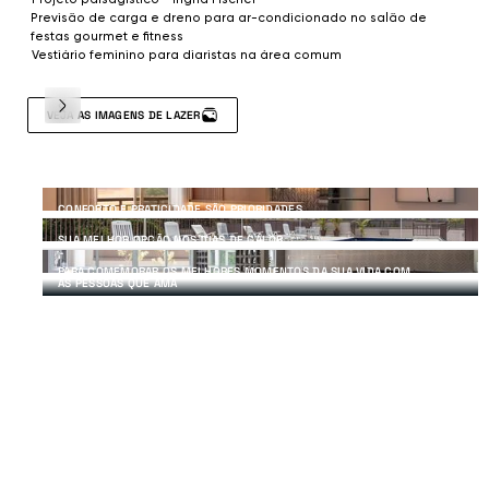
Projeto paisagístico - Ingrid Fischer
Previsão de carga e dreno para ar-condicionado no salão de
festas gourmet e fitness
Vestiário feminino para diaristas na área comum
VEJA AS IMAGENS DE LAZER
CONFORTO E PRATICIDADE SÃO PRIORIDADES
DIFERENCIAIS DE LAZER E COMODIDADE
SUA MELHOR OPÇÃO NOS DIAS DE CALOR
PARA COMEMORAR OS MELHORES MOMENTOS DA SUA VIDA COM
AS PESSOAS QUE AMA
Piscina adulto com raia de 20 m
Piscina infantil
Solarium
Quadra recreativa
Churrasqueira e forno de pizza
Playground
Baby play
Brinquedoteca