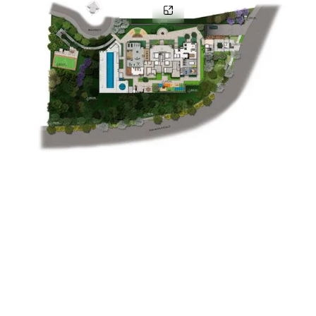
IMPLANTAÇÃO NO TÉRREO
ITENS DA IMPLANTAÇÃO
Piscina adulto com raia de 20 m
Piscina infantil
Solarium
Quadra recreativa