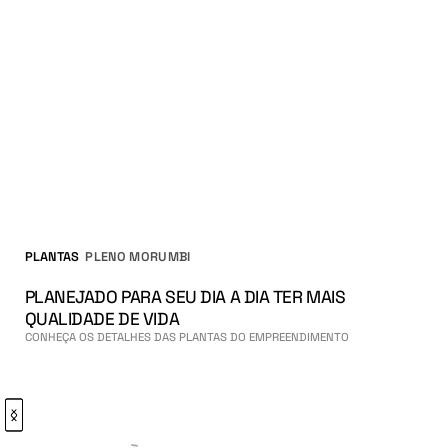
Salão de jogos
Fitness
Salão de festas gourmet
Vestiário feminino de funcionárias/diaristas
Zeladoria
Elevador de acesso ao térreo
Portaria
Entrada de serviço de pedestres com clausura
Entrada social de pedestres com clausura
Acesso de veículos com clausura
Área verde permeável em talude
PLANTAS
PLENO MORUMBI
PLANEJADO PARA SEU DIA A DIA TER MAIS
QUALIDADE DE VIDA
CONHEÇA OS DETALHES DAS PLANTAS DO EMPREENDIMENTO