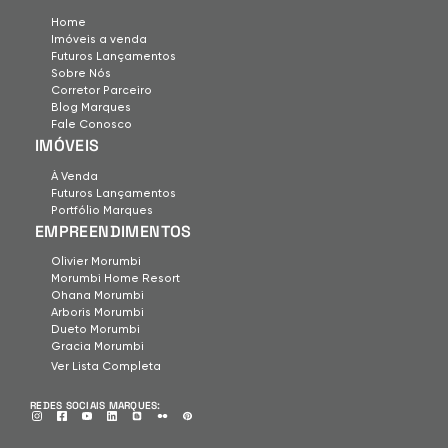
Home
Imóveis a venda
Futuros Lançamentos
Sobre Nós
Corretor Parceiro
Blog Marques
Fale Conosco
IMÓVEIS
À Venda
Futuros Lançamentos
Portfólio Marques
EMPREENDIMENTOS
Olivier Morumbi
Morumbi Home Resort
Ohana Morumbi
Arboris Morumbi
Dueto Morumbi
Gracia Morumbi
Ver Lista Completa
REDES SOCIAIS MARQUES:
Instagram Marques
Facebook Marques
Youtube Marques
Linkedin Marques
Blog Marques
Flickr Marques
Pintrest Marques