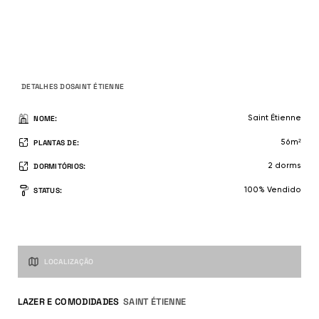
FICHA TÉCNICA
DETALHES DO
SAINT ÉTIENNE
NOME:
Saint Étienne
PLANTAS DE:
56m²
DORMITÓRIOS:
2 dorms
STATUS:
100% Vendido
GALERIA DE IMAGENS
SAINT ÉTIENNE
NAVEGUE PELAS IMAGENS USANDO O MENU ABAIXO
LOCALIZAÇÃO
LAZER E COMODIDADES
SAINT ÉTIENNE